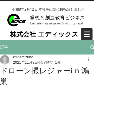
令和8年2月12日 本社を山梨に移転致しました
​発想と創造教育ビジネス
Education of ideas and creativity skil
​株式会社EDICS(エディックス）
​株式会社 エディックス
記事
kmhsmizuno
2021年11月9日
読了時間: 1分
ドローン撮レジャーi n 鴻
巣