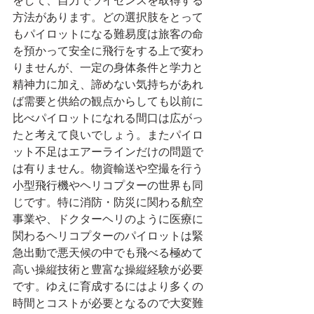
をして、自力でライセンスを取得する
方法があります。どの選択肢をとって
もパイロットになる難易度は旅客の命
を預かって安全に飛行をする上で変わ
りませんが、一定の身体条件と学力と
精神力に加え、諦めない気持ちがあれ
ば需要と供給の観点からしても以前に
比べパイロットになれる間口は広がっ
たと考えて良いでしょう。またパイロ
ット不足はエアーラインだけの問題で
は有りません。物資輸送や空撮を行う
小型飛行機やヘリコプターの世界も同
じです。特に消防・防災に関わる航空
事業や、ドクターヘリのように医療に
関わるヘリコプターのパイロットは緊
急出動で悪天候の中でも飛べる極めて
高い操縦技術と豊富な操縦経験が必要
です。ゆえに育成するにはより多くの
時間とコストが必要となるので大変難