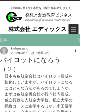
令和8年2月12日 本社を山梨に移転致しました
​発想と創造教育ビジネス
Education of ideas and creativity skil
​株式会社EDICS(エディックス）
​株式会社 エディックス
記事
kmhsmizuno
2022年3月5日
読了時間: 2分
パイロットになろう
（２）
日本も各航空会社はパイロット養成を
強化していますが、パイロットになる
にはどんな方法があるのでしょうか。
まずは各航空機会社が行う社内養成、
独立行政法人航空大学校、私立大学の
操縦コースに進学するほか、米国留学