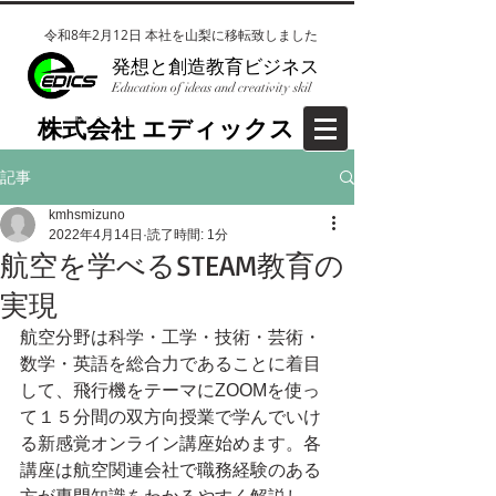
令和8年2月12日 本社を山梨に移転致しました
​発想と創造教育ビジネス
Education of ideas and creativity skil
​株式会社EDICS(エディックス）
​株式会社 エディックス
記事
kmhsmizuno
2022年4月14日
読了時間: 1分
航空を学べるSTEAM教育の
実現
航空分野は科学・工学・技術・芸術・
数学・英語を総合力であることに着目
して、飛行機をテーマにZOOMを使っ
て１５分間の双方向授業で学んでいけ
る新感覚オンライン講座始めます。各
講座は航空関連会社で職務経験のある