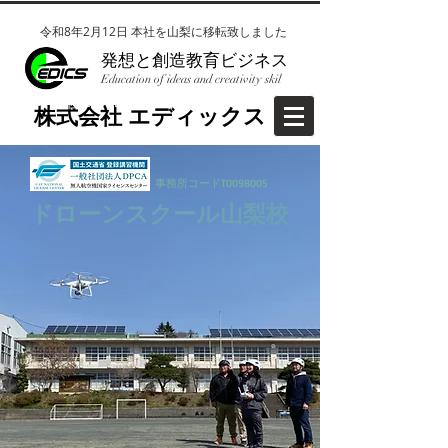
令和8年2月12日 本社を山梨に移転致しました
​発想と創造教育ビジネス
Education of ideas and creativity skil
​株式会社EDICS(エディックス）
​株式会社 エディックス
​事務所コードT0098005
ドローンスクール山梨校