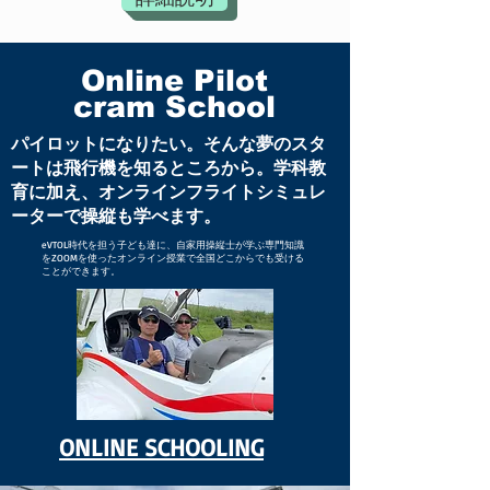
ドローンスクールの課題を解決する
​Online Pilot
cram School
「
DroneFleet 360」
パイロットになりたい。そんな夢のスタ
ートは飛行機を知るところから。学科教
育に加え、オンラインフライトシミュレ
ーターで操縦も学べます。
eVTOL時代を担う子ども達に、自家用操縦士が学ぶ専門知識
をZOOMを使ったオンライン授業で全国どこからでも受ける
ことができます。
ONLINE​ SCHOOLING